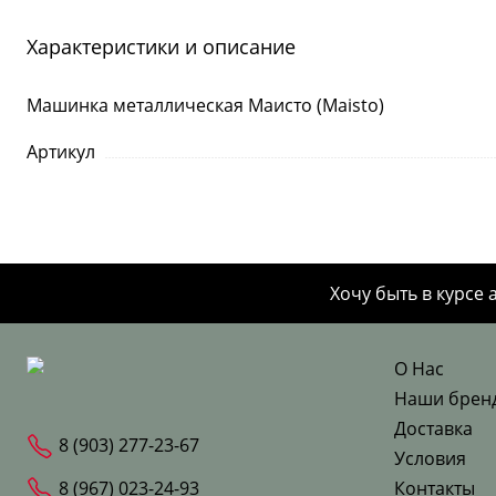
Характеристики и описание
Машинка металлическая Маисто (Maisto)
Артикул
Хочу быть в курсе 
О Нас
Наши брен
Доставка
8 (903) 277-23-67
Условия
8 (967) 023-24-93
Контакты